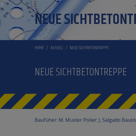
NEUE SICHTBETONT
HOME
AKTUELL
NEUE SICHTBETONTREPPE
NEUE SICHTBETONTREPPE
Baufüher: M. Muster Polier: J. Salgado Baus