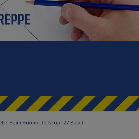
REPPE
telle: Beim Buremichelskopf 27 Basel