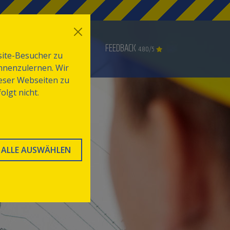
NACHHALTIGKEIT
FEEDBACK
4.80
/5
bsite-Besucher zu
ennenzulernen. Wir
ieser Webseiten zu
lgt nicht.
ALLE AUSWÄHLEN