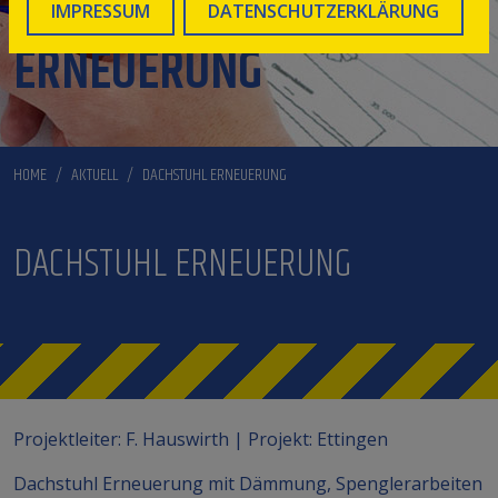
DACHSTUHL
IMPRESSUM
DATENSCHUTZERKLÄRUNG
ERNEUERUNG
HOME
AKTUELL
DACHSTUHL ERNEUERUNG
DACHSTUHL ERNEUERUNG
Projektleiter: F. Hauswirth | Projekt: Ettingen
Dachstuhl Erneuerung mit Dämmung, Spenglerarbeiten